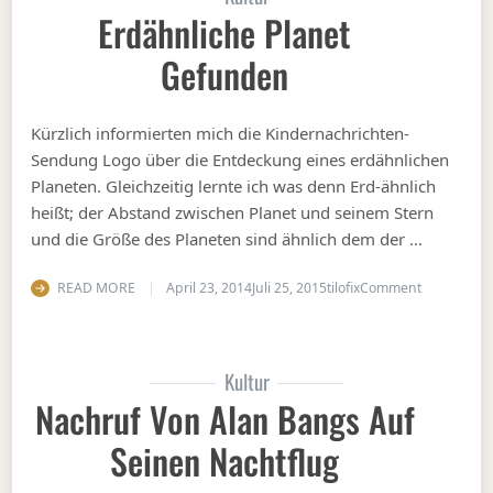
Erdähnliche Planet
Gefunden
Kürzlich informierten mich die Kindernachrichten-
Sendung Logo über die Entdeckung eines erdähnlichen
Planeten. Gleichzeitig lernte ich was denn Erd-ähnlich
heißt; der Abstand zwischen Planet und seinem Stern
und die Größe des Planeten sind ähnlich dem der …
on Erdähnl
READ MORE
April 23, 2014
Juli 25, 2015
tilofix
Comment
Kultur
Nachruf Von Alan Bangs Auf
Seinen Nachtflug