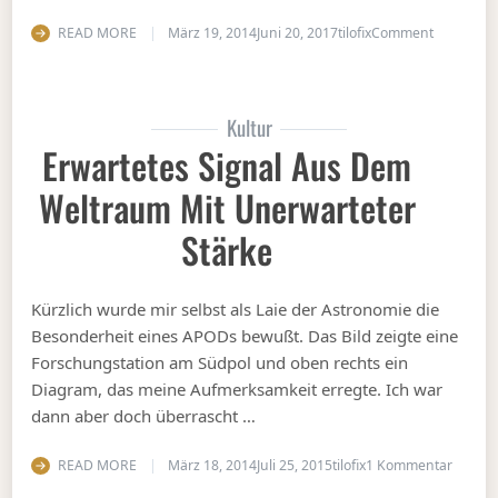
on Finde d
READ MORE
März 19, 2014
Juni 20, 2017
tilofix
Comment
Kultur
Erwartetes Signal Aus Dem
Weltraum Mit Unerwarteter
Stärke
Kürzlich wurde mir selbst als Laie der Astronomie die
Besonderheit eines APODs bewußt. Das Bild zeigte eine
Forschungstation am Südpol und oben rechts ein
Diagram, das meine Aufmerksamkeit erregte. Ich war
dann aber doch überrascht …
zu Erw
READ MORE
März 18, 2014
Juli 25, 2015
tilofix
1 Kommentar