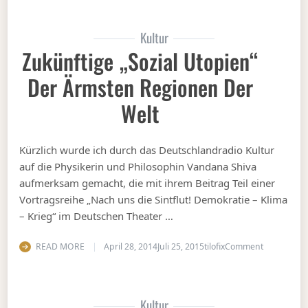
Kultur
Zukünftige „Sozial Utopien“
Der Ärmsten Regionen Der
Welt
Kürzlich wurde ich durch das Deutschlandradio Kultur
auf die Physikerin und Philosophin Vandana Shiva
aufmerksam gemacht, die mit ihrem Beitrag Teil einer
Vortragsreihe „Nach uns die Sintflut! Demokratie – Klima
– Krieg“ im Deutschen Theater …
on Zukünfti
READ MORE
April 28, 2014
Juli 25, 2015
tilofix
Comment
Kultur