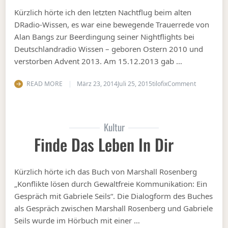
Kürzlich hörte ich den letzten Nachtflug beim alten
DRadio-Wissen, es war eine bewegende Trauerrede von
Alan Bangs zur Beerdingung seiner Nightflights bei
Deutschlandradio Wissen – geboren Ostern 2010 und
verstorben Advent 2013. Am 15.12.2013 gab …
on Nachruf
READ MORE
März 23, 2014
Juli 25, 2015
tilofix
Comment
Kultur
Finde Das Leben In Dir
Kürzlich hörte ich das Buch von Marshall Rosenberg
„Konflikte lösen durch Gewaltfreie Kommunikation: Ein
Gespräch mit Gabriele Seils“. Die Dialogform des Buches
als Gespräch zwischen Marshall Rosenberg und Gabriele
Seils wurde im Hörbuch mit einer …