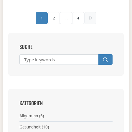
Seitennummerierung d
1
2
…
4
SUCHE
KATEGORIEN
Allgemein
(6)
Gesundheit
(10)