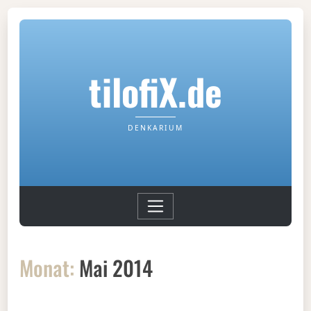
tilofiX.de
DENKARIUM
Monat:
Mai 2014