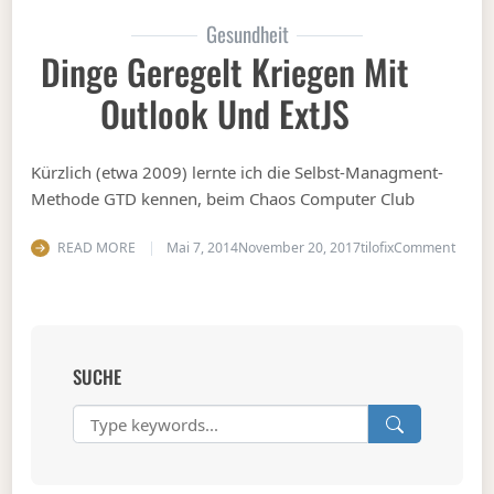
Gesundheit
Dinge Geregelt Kriegen Mit
Outlook Und ExtJS
Kürzlich (etwa 2009) lernte ich die Selbst-Managment-
Methode GTD kennen, beim Chaos Computer Club
on Din
READ MORE
Mai 7, 2014
November 20, 2017
tilofix
Comment
SUCHE