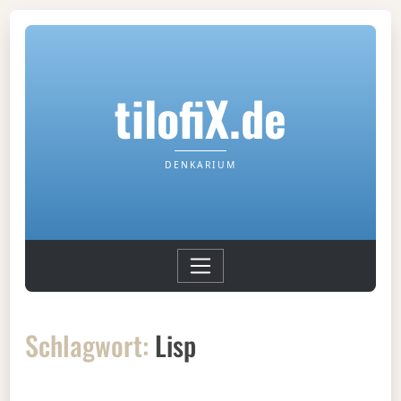
tilofiX.de
DENKARIUM
Schlagwort:
Lisp