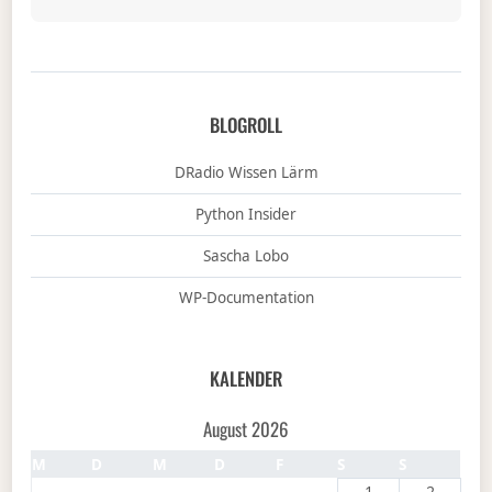
BLOGROLL
DRadio Wissen Lärm
Python Insider
Sascha Lobo
WP-Documentation
KALENDER
August 2026
M
D
M
D
F
S
S
1
2