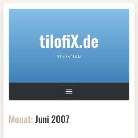
tilofiX.de
DENKARIUM
Monat:
Juni 2007