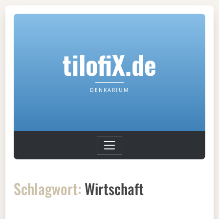
tilofiX.de
DENKARIUM
Schlagwort:
Wirtschaft