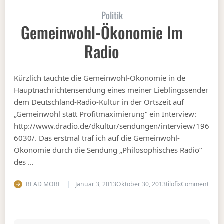
Politik
Gemeinwohl-Ökonomie Im
Radio
Kürzlich tauchte die Gemeinwohl-Ökonomie in de
Hauptnachrichtensendung eines meiner Lieblingssender
dem Deutschland-Radio-Kultur in der Ortszeit auf
„Gemeinwohl statt Profitmaximierung“ ein Interview:
http://www.dradio.de/dkultur/sendungen/interview/196
6030/. Das erstmal traf ich auf die Gemeinwohl-
Ökonomie durch die Sendung „Philosophisches Radio“
des …
on G
READ MORE
Januar 3, 2013
Oktober 30, 2013
tilofix
Comment