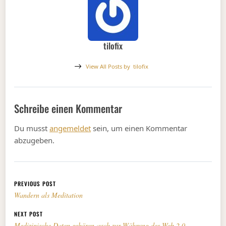
tilofix
View All Posts by
tilofix
Schreibe einen Kommentar
Du musst
angemeldet
sein, um einen Kommentar
abzugeben.
Beitragsnavigation
PREVIOUS POST
Wandern als Meditation
NEXT POST
Medizinische Daten gehören auch zur Währung des Web 2.0