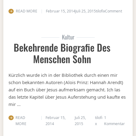
on Zen 
READ MORE
Februar 15, 2014
Juli 25, 2015
tilofix
Comment
Kultur
Bekehrende Biografie Des
Menschen Sohn
Kürzlich wurde ich in der Bibliothek durch einen mir
schon bekannten Autoren (Alois Prinz: Hannah Arendt)
auf ein Buch über Jesus aufmerksam gemacht. Ich las
das letzte Kapitel über Jesus Auferstehung und kaufte es
mir …
READ
Februar 15,
Juli 25,
tilofi
1
zu Be
MORE
2014
2015
x
Kommentar