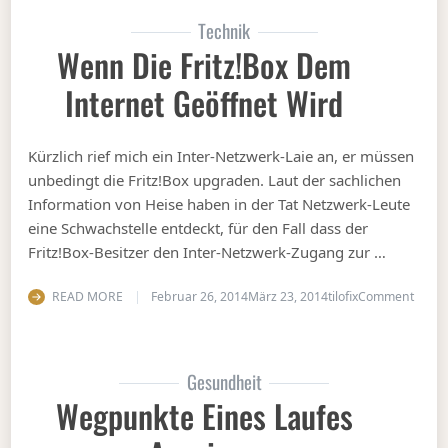
Technik
Wenn Die Fritz!Box Dem
Internet Geöffnet Wird
Kürzlich rief mich ein Inter-Netzwerk-Laie an, er müssen
unbedingt die Fritz!Box upgraden. Laut der sachlichen
Information von Heise haben in der Tat Netzwerk-Leute
eine Schwachstelle entdeckt, für den Fall dass der
Fritz!Box-Besitzer den Inter-Netzwerk-Zugang zur …
on We
READ MORE
Februar 26, 2014
März 23, 2014
tilofix
Comment
Gesundheit
Wegpunkte Eines Laufes