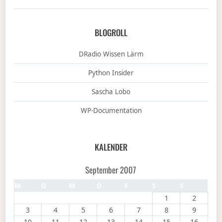
BLOGROLL
DRadio Wissen Lärm
Python Insider
Sascha Lobo
WP-Documentation
KALENDER
September 2007
M
D
M
D
F
S
S
1
2
3
4
5
6
7
8
9
10
11
12
13
14
15
16