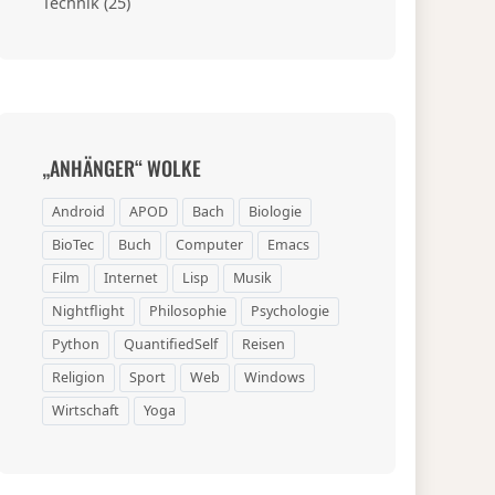
Technik
(25)
„ANHÄNGER“ WOLKE
Android
APOD
Bach
Biologie
BioTec
Buch
Computer
Emacs
Film
Internet
Lisp
Musik
Nightflight
Philosophie
Psychologie
Python
QuantifiedSelf
Reisen
Religion
Sport
Web
Windows
Wirtschaft
Yoga