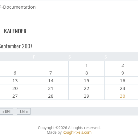
-Documentation
KALENDER
September 2007
D
F
S
S
1
2
6
7
8
9
13
14
15
16
20
21
22
23
27
28
29
30
« JUNI
JUNI »
Copyright ©2026
All rights reserved.
Made by
RoughPixels.com