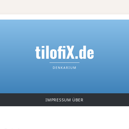
tilofiX.de
DENKARIUM
IMPRESSUM
ÜBER