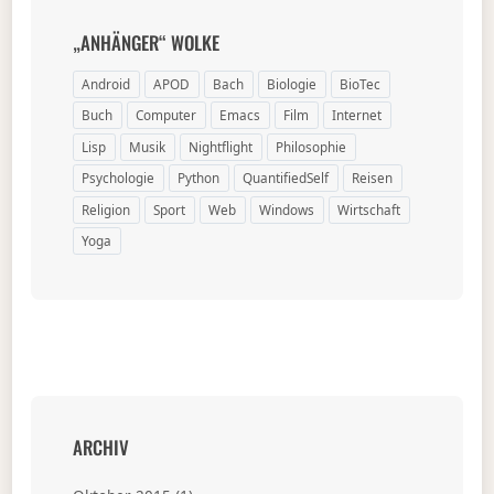
„ANHÄNGER“ WOLKE
Android
APOD
Bach
Biologie
BioTec
Buch
Computer
Emacs
Film
Internet
Lisp
Musik
Nightflight
Philosophie
Psychologie
Python
QuantifiedSelf
Reisen
Religion
Sport
Web
Windows
Wirtschaft
Yoga
ARCHIV