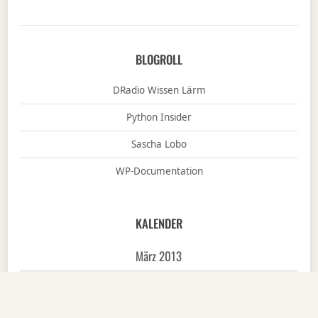
BLOGROLL
DRadio Wissen Lärm
Python Insider
Sascha Lobo
WP-Documentation
KALENDER
März 2013
M
D
M
D
F
S
S
1
2
3
4
5
6
7
8
9
10