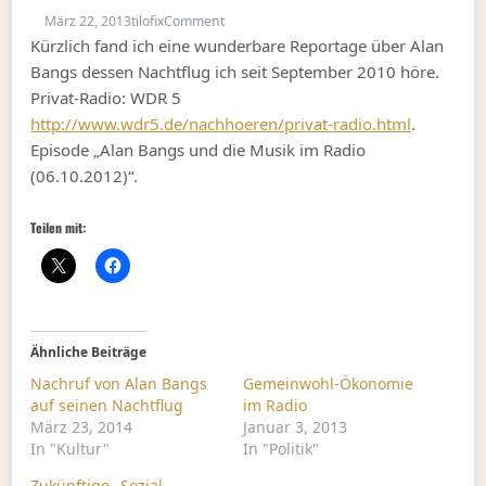
on Was ist die Seele eines Mannes
März 22, 2013
tilofix
Comment
Kürzlich fand ich eine wunderbare Reportage über Alan
Bangs dessen Nachtflug ich seit September 2010 höre.
Privat-Radio: WDR 5
http://www.wdr5.de/nachhoeren/privat-radio.html
.
Episode „Alan Bangs und die Musik im Radio
(06.10.2012)“.
Teilen mit:
Ähnliche Beiträge
Nachruf von Alan Bangs
Gemeinwohl-Ökonomie
auf seinen Nachtflug
im Radio
März 23, 2014
Januar 3, 2013
In "Kultur"
In "Politik"
Zukünftige „Sozial