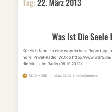
Tag:
22. März 2013
Was Ist Die Seele
Kürzlich fand ich eine wunderbare Reportage ü
höre. Privat-Radio: WDR 5 http://www.wdr5.de/
die Musik im Radio (06.10.2012)“.
on Was is
READ MORE
März 22, 2013
tilofix
Comment