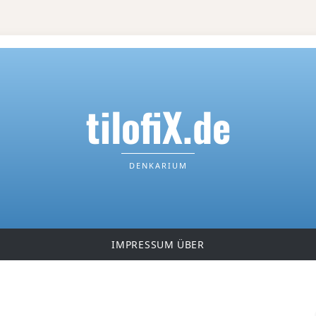
tilofiX.de
DENKARIUM
IMPRESSUM
ÜBER