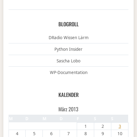
BLOGROLL
DRadio Wissen Lärm
Python Insider
Sascha Lobo
WP-Documentation
KALENDER
März 2013
M
D
M
D
F
S
S
1
2
3
4
5
6
7
8
9
10