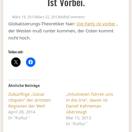
Ist Vorbei.
on Muß runter kommen, die P
März 19, 2013
März 22, 2013
tilofix
Comment
Globalisierungs-Theoretiker Nair:
Die Party ist vorbei
,
der Westen muß runter kommen, der Osten kommt
nicht hoch.
Teilen mit:
Ähnliche Beiträge
Zukünftige „Sozial
„Intuitionen führen uns
Utopien“ der ärmsten
in die Irre“, davon ist
Regionen der Welt
Daniel Kahneman
April 28, 2014
überzeugt
In "Kultur"
Mai 15, 2013
In "Kultur"