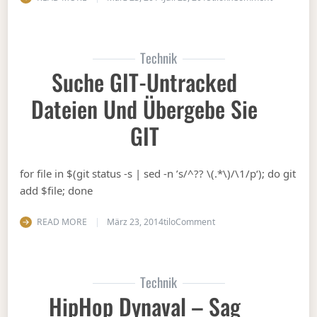
Technik
Suche GIT-Untracked
Dateien Und Übergebe Sie
GIT
for file in $(git status -s | sed -n ’s/^?? \(.*\)/\1/p‘); do git
add $file; done
on Suche GIT-untracked 
READ MORE
März 23, 2014
tilo
Comment
Technik
HipHop Dynaval – Sag