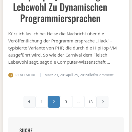
Lebewohl Zu Dynamischen
Programmiersprachen
Kürzlich las ich bei Heise die Nachricht über die
Veröffentlichung der Programmiersprache „Hack“ –
typisierte Variante von PHP, die durch die HipHop-VM
ausgeführt wird. So wie der Carnival dem Fleisch
Lebewohl sagt, sagt die Computer-Wissenschaft …
on HipHop
READ MORE
März 23, 2014
Juli 25, 2015
tilofix
Comment
Seitennummerierung d
1
2
3
…
13
SUCHE