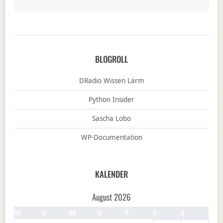
BLOGROLL
DRadio Wissen Lärm
Python Insider
Sascha Lobo
WP-Documentation
KALENDER
August 2026
M
D
M
D
F
S
S