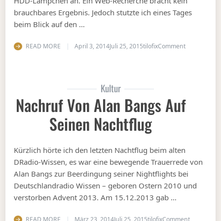
HDD-Lämpchen an. Ein Web-Recherche bracht kein
brauchbares Ergebnis. Jedoch stutzte ich eines Tages
beim Blick auf den …
on Wer greif
READ MORE
April 3, 2014
Juli 25, 2015
tilofix
Comment
Kultur
Nachruf Von Alan Bangs Auf
Seinen Nachtflug
Kürzlich hörte ich den letzten Nachtflug beim alten
DRadio-Wissen, es war eine bewegende Trauerrede von
Alan Bangs zur Beerdingung seiner Nightflights bei
Deutschlandradio Wissen – geboren Ostern 2010 und
verstorben Advent 2013. Am 15.12.2013 gab …
on Nachruf
READ MORE
März 23, 2014
Juli 25, 2015
tilofix
Comment