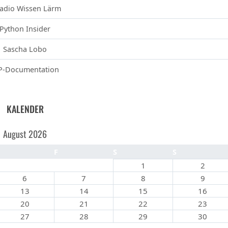
adio Wissen Lärm
Python Insider
Sascha Lobo
-Documentation
KALENDER
August 2026
D
F
S
S
1
2
6
7
8
9
13
14
15
16
20
21
22
23
27
28
29
30