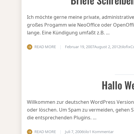
Ich möchte gerne meine private, administrative 
großes Progamm wie NeoOffice oder OpenOffic
lange. Eine Kündigung umfaßt z.B. …
READ MORE
Februar 19, 2007
August 2, 2012
tilofix
C
Hallo We
Willkommen zur deutschen WordPress Version. Di
oder löschen. Um Spam zu vermeiden, gehen Sie
die entsprechenden Plugins. …
zu Hallo We
READ MORE
Juli 7, 2006
tilo
1 Kommentar