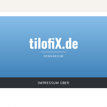
tilofiX.de
DENKARIUM
IMPRESSUM
ÜBER