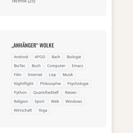
Technik
(25)
„ANHÄNGER“ WOLKE
Android
APOD
Bach
Biologie
BioTec
Buch
Computer
Emacs
Film
Internet
Lisp
Musik
Nightflight
Philosophie
Psychologie
Python
QuantifiedSelf
Reisen
Religion
Sport
Web
Windows
Wirtschaft
Yoga