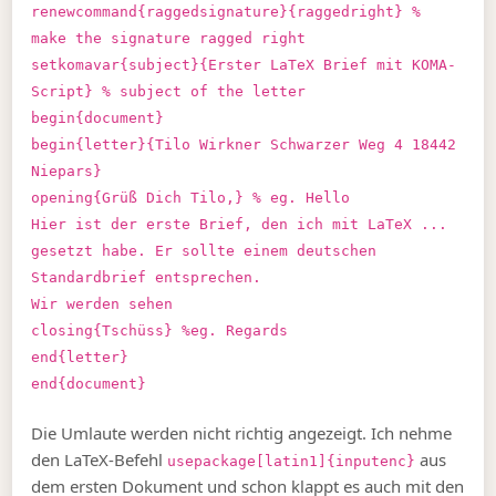
renewcommand{raggedsignature}{raggedright} %
make the signature ragged right
setkomavar{subject}{Erster LaTeX Brief mit KOMA-
Script} % subject of the letter
begin{document}
begin{letter}{Tilo Wirkner Schwarzer Weg 4 18442
Niepars}
opening{Grüß Dich Tilo,} % eg. Hello
Hier ist der erste Brief, den ich mit LaTeX ...
gesetzt habe. Er sollte einem deutschen
Standardbrief entsprechen.
Wir werden sehen
closing{Tschüss} %eg. Regards
end{letter}
end{document}
Die Umlaute werden nicht richtig angezeigt. Ich nehme
den LaTeX-Befehl
aus
usepackage[latin1]{inputenc}
dem ersten Dokument und schon klappt es auch mit den