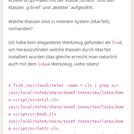
KOMA-Script-Paket mit der Klasse ,scrlettr` und den
Klassen ,g-brief` und ,akletter` aufgezählt.
Welche Klassen sind in meinem System (MacTeX)
vorhanden?
Ich habe kein eleganteres Werkzeug gefunden als
,
find
um herauszufinden welche Klassen durch MacTeX
installiert wurden (das gleiche erreicht man natürlich
auch mit dem
Werkzeug, siehe oben):
lsbom
$ find /usr/local/teTeX -name *.cls | grep scr
/usr/local/teTeX/share/texmf.tetex/tex/latex/kom
a-script/scrartcl.cls
/usr/local/teTeX/share/texmf.tetex/tex/latex/kom
a-script/scrbook.cls
/usr/local/teTeX/share/texmf.tetex/tex/latex/kom
a-script/scrlettr.cls