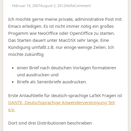
on Briefe schreiben mit
Februar 19, 2007
August 2, 2012
tilofix
Comment
Ich möchte gerne meine private, administrative Post mit
Emacs erledigen. Es ist nicht immer nötig ein großes
Progamm wie NeoOffice oder OpenOffice zu starten.
Das Starten dauert unter MacOSX sehr lange. Eine
Kündigung umfaßt z.B. nur einige wenige Zeilen. Ich
möchte zukünftig
einen Brief nach deutschen Vorlagen formatieren
und ausdrucken und
Briefe als Serienbriefe ausdrucken.
Erste Anlaufstelle für deutsch-sprachige LaTeX Fragen ist
DANTE, Deutschsprachige Anwendervereinigung TeX
e.V.
Dort sind drei Distributionen beschrieben