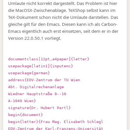
Umlaute nicht korrekt dargestellt. Das Problem ist hier
die MacOSX-Zwischenablage. TeXShop selbst kann im
TeX-Dokument schon nicht die Umlaute darstellen. Das
gleiche gilt für den Emacs. Diesen kann ich als Carbon-
Emacs eigentlich auch erst einsetzen, seit dem er in der
Version 22.0.50.1 vorliegt.
documentclass[12pt,a4paper]{letter}
usepackage[latin1]{inputenc}
usepackage{german}
address{EDV-Zentrum der TU Wien
Abt. Digitalrechenanlage
Wiedner Hauptstraße 8--10
A-1040 Wien}
signature{Dr. Hubert Partl}
begin{document}
begin{letter}{Frau Mag. Elisabeth Schlegl
EDV-Zentrum der Karl-Franzens-Universität