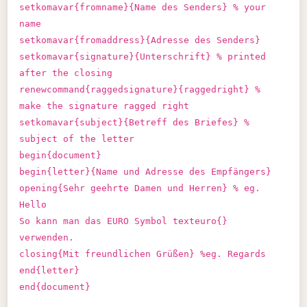
setkomavar{fromname}{Name des Senders} % your
name
setkomavar{fromaddress}{Adresse des Senders}
setkomavar{signature}{Unterschrift} % printed
after the closing
renewcommand{raggedsignature}{raggedright} %
make the signature ragged right
setkomavar{subject}{Betreff des Briefes} %
subject of the letter
begin{document}
begin{letter}{Name und Adresse des Empfängers}
opening{Sehr geehrte Damen und Herren} % eg.
Hello
So kann man das EURO Symbol texteuro{}
verwenden.
closing{Mit freundlichen Grüßen} %eg. Regards
end{letter}
end{document}