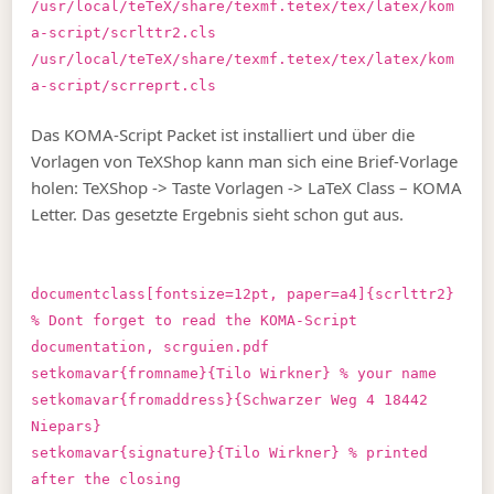
/usr/local/teTeX/share/texmf.tetex/tex/latex/kom
a-script/scrlttr2.cls
/usr/local/teTeX/share/texmf.tetex/tex/latex/kom
a-script/scrreprt.cls
Das KOMA-Script Packet ist installiert und über die
Vorlagen von TeXShop kann man sich eine Brief-Vorlage
holen: TeXShop -> Taste Vorlagen -> LaTeX Class – KOMA
Letter. Das gesetzte Ergebnis sieht schon gut aus.
documentclass[fontsize=12pt, paper=a4]{scrlttr2}
% Dont forget to read the KOMA-Script
documentation, scrguien.pdf
setkomavar{fromname}{Tilo Wirkner} % your name
setkomavar{fromaddress}{Schwarzer Weg 4 18442
Niepars}
setkomavar{signature}{Tilo Wirkner} % printed
after the closing