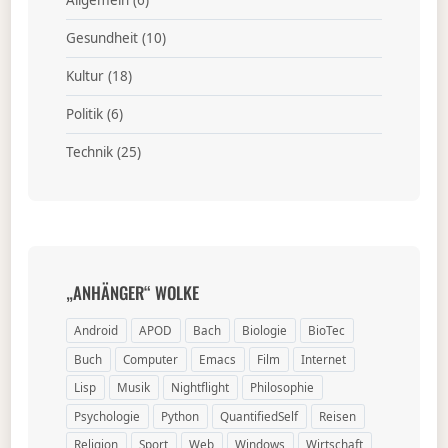
Allgemein
(6)
Gesundheit
(10)
Kultur
(18)
Politik
(6)
Technik
(25)
„ANHÄNGER“ WOLKE
Android
APOD
Bach
Biologie
BioTec
Buch
Computer
Emacs
Film
Internet
Lisp
Musik
Nightflight
Philosophie
Psychologie
Python
QuantifiedSelf
Reisen
Religion
Sport
Web
Windows
Wirtschaft