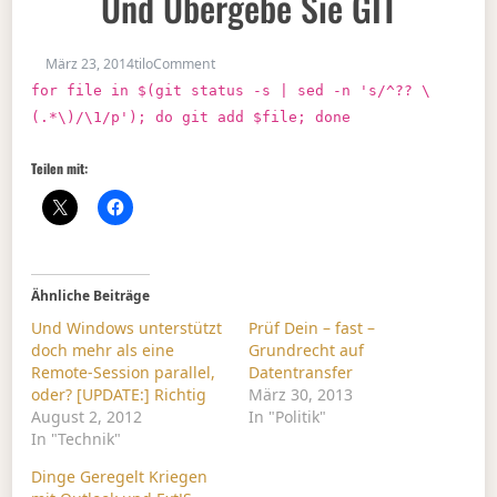
Und Übergebe Sie GIT
on Suche GIT-untracked Dateien und überg
März 23, 2014
tilo
Comment
for file in $(git status -s | sed -n 's/^?? \
(.*\)/\1/p'); do git add $file; done
Teilen mit:
Ähnliche Beiträge
Und Windows unterstützt
Prüf Dein – fast –
doch mehr als eine
Grundrecht auf
Remote-Session parallel,
Datentransfer
oder? [UPDATE:] Richtig
März 30, 2013
August 2, 2012
In "Politik"
In "Technik"
Dinge Geregelt Kriegen