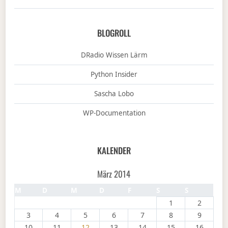
BLOGROLL
DRadio Wissen Lärm
Python Insider
Sascha Lobo
WP-Documentation
KALENDER
März 2014
M
D
M
D
F
S
S
1
2
3
4
5
6
7
8
9
10
11
12
13
14
15
16