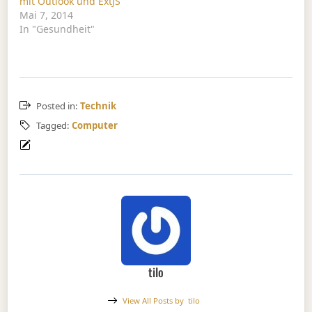
mit Outlook und ExtJS
Mai 7, 2014
In "Gesundheit"
Posted in:
Technik
Tagged:
Computer
tilo
View All Posts by
tilo