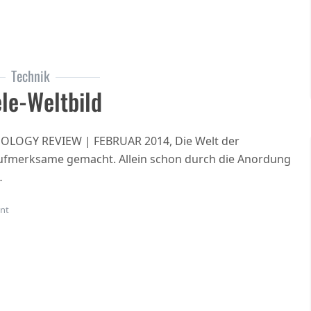
Technik
le-Weltbild
CHNOLOGY REVIEW | FEBRUAR 2014, Die Welt der
aufmerksame gemacht. Allein schon durch die Anordung
…
on Das neue, das Tele-Weltbild
nt