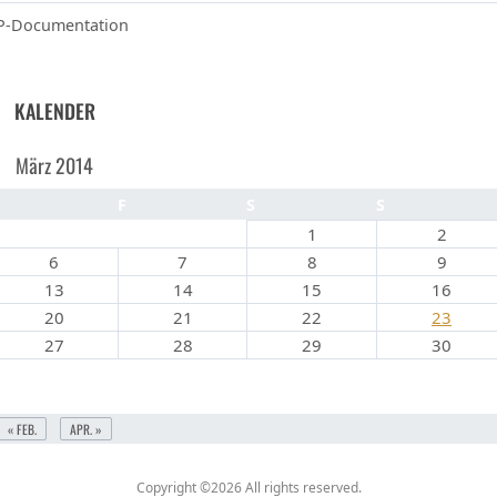
-Documentation
KALENDER
März 2014
D
F
S
S
1
2
6
7
8
9
13
14
15
16
20
21
22
23
27
28
29
30
« FEB.
APR. »
Copyright ©2026
All rights reserved.