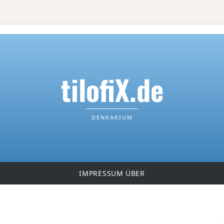
tilofiX.de
DENKARIUM
IMPRESSUM
ÜBER