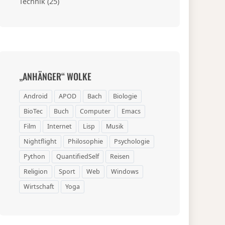
Technik
(25)
„ANHÄNGER“ WOLKE
Android
APOD
Bach
Biologie
BioTec
Buch
Computer
Emacs
Film
Internet
Lisp
Musik
Nightflight
Philosophie
Psychologie
Python
QuantifiedSelf
Reisen
Religion
Sport
Web
Windows
Wirtschaft
Yoga