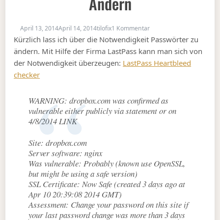
Ändern
zu Passwörter mit Herzb
April 13, 2014
April 14, 2014
tilofix
1 Kommentar
Kürzlich lass ich über die Notwendigkeit Passwörter zu
ändern. Mit Hilfe der Firma LastPass kann man sich von
der Notwendigkeit überzeugen:
LastPass Heartbleed
checker
WARNING: dropbox.com was confirmed as
vulnerable either publicly via statement or on
4/8/2014 LINK
Site: dropbox.com
Server software: nginx
Was vulnerable: Probably (known use OpenSSL,
but might be using a safe version)
SSL Certificate: Now Safe (created 3 days ago at
Apr 10 20:39:08 2014 GMT)
Assessment: Change your password on this site if
your last password change was more than 3 days