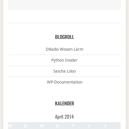
BLOGROLL
DRadio Wissen Lärm
Python Insider
Sascha Lobo
WP-Documentation
KALENDER
April 2014
M
D
M
D
F
S
S