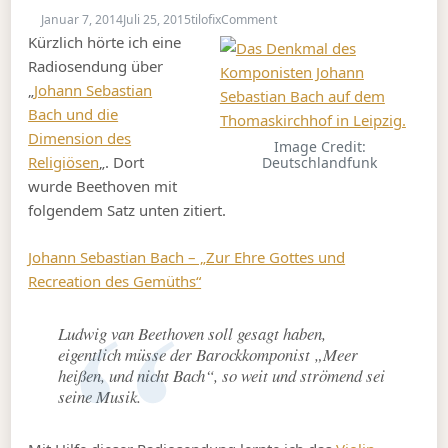
on Meer statt Bach
Januar 7, 2014
Juli 25, 2015
tilofix
Comment
Kürzlich hörte ich eine
Radiosendung über
„
Johann Sebastian
Bach und die
Dimension des
Image Credit:
Religiösen
„. Dort
Deutschlandfunk
wurde Beethoven mit
folgendem Satz unten zitiert.
Johann Sebastian Bach – „Zur Ehre Gottes und
Recreation des Gemüths“
Ludwig van Beethoven soll gesagt haben,
eigentlich müsse der Barockkomponist „Meer
heißen, und nicht Bach“, so weit und strömend sei
seine Musik.