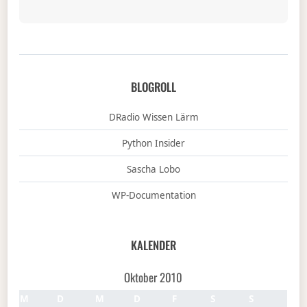
BLOGROLL
DRadio Wissen Lärm
Python Insider
Sascha Lobo
WP-Documentation
KALENDER
Oktober 2010
M
D
M
D
F
S
S