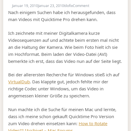
on Wie drehe ich ein Vid
Januar 19, 2010
Januar 23, 2010
tilofix
Comment
Nach einigem Suchen habe ich herausgefunden, dass
man Videos mit Quicktime Pro drehen kann.
Ich zeichnete mit meiner Digitalkamera kurze
Videosequenzen auf und achtete beim ersten mal nicht
an die Haltung der Kamera. Wie beim Foto hielt ich sie
im Hochformat. Beim laden der Video-Datei (AVI)
bemerkte ich erst, dass das Video nun auf der Seite liegt.
Bei der allerersten Recherche für Windows stieß ich auf
VirtualDub
. Das klappte gut, jedoch fehlte mir der
richtige Codec unter Windows, um das Video in
angemessen kleiner Größe zu speichern.
Nun machte ich die Suche für meinen Mac und lernte,
dass ich meine schon gekauft Quicktime Pro Version
zum Video drehen einsetzen kann:
How to Rotate
Video?? [Archive] – Mac Forums
.