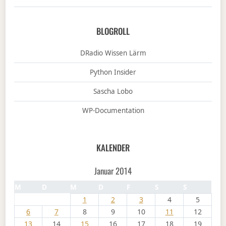
BLOGROLL
DRadio Wissen Lärm
Python Insider
Sascha Lobo
WP-Documentation
KALENDER
Januar 2014
M
D
M
D
F
S
S
1
2
3
4
5
6
7
8
9
10
11
12
13
14
15
16
17
18
19